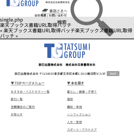
書店さまへ
会社概要
/
お問い合わせ
single.php
検索
楽天ブックス書籍URL取得バッチ
«
楽天ブックス書籍URL取得バッチ
楽天ブックス書籍URL取得
バッチ
»
辰巳出版株式会社 株式会社日東書院本社
辰巳出版株式会社 〒113-0033 東京都文京区本郷1-33-13春日町ビル5F
MAP
▼
TOPページメニュー
▼
本を探す
おすすめ・ベストセラー一覧
暮らし・健康・子育て
新刊一覧
雑誌
定期購読のご案内
趣味・実用
お知らせ
ノンフィクション
人文・思想
スポーツ・アウトドア