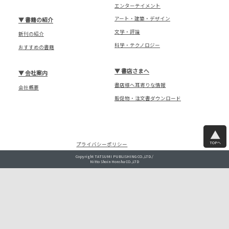
エンターテイメント
アート・建築・デザイン
▼
書籍の紹介
文学・評論
新刊の紹介
科学・テクノロジー
おすすめの書籍
▼
書店さまへ
▼
会社案内
書店様へ耳寄りな情報
会社概要
販促物・注文書ダウンロード
TOPへ
プライバシーポリシー
Copyright TATSUMI PUBLISHING CO.,LTD./
Nitto Shoin Honsha CO.,LTD