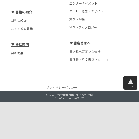
エンターテイメント
アート・建築・デザイン
▼
書籍の紹介
文学・評論
新刊の紹介
科学・テクノロジー
おすすめの書籍
▼
書店さまへ
▼
会社案内
書店様へ耳寄りな情報
会社概要
販促物・注文書ダウンロード
TOPへ
プライバシーポリシー
Copyright TATSUMI PUBLISHING CO.,LTD./
Nitto Shoin Honsha CO.,LTD