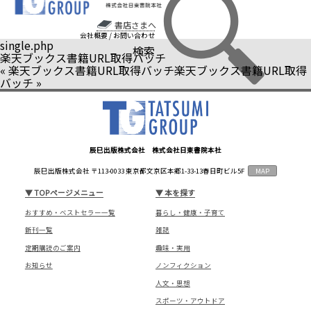
書店さまへ
会社概要
/
お問い合わせ
single.php
検索
楽天ブックス書籍URL取得バッチ
«
楽天ブックス書籍URL取得バッチ
楽天ブックス書籍URL取得
バッチ
»
辰巳出版株式会社 株式会社日東書院本社
辰巳出版株式会社 〒113-0033 東京都文京区本郷1-33-13春日町ビル5F
MAP
▼
TOPページメニュー
▼
本を探す
おすすめ・ベストセラー一覧
暮らし・健康・子育て
新刊一覧
雑誌
定期購読のご案内
趣味・実用
お知らせ
ノンフィクション
人文・思想
スポーツ・アウトドア