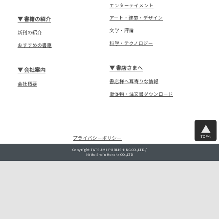
エンターテイメント
アート・建築・デザイン
▼
書籍の紹介
文学・評論
新刊の紹介
科学・テクノロジー
おすすめの書籍
▼
書店さまへ
▼
会社案内
書店様へ耳寄りな情報
会社概要
販促物・注文書ダウンロード
TOPへ
プライバシーポリシー
Copyright TATSUMI PUBLISHING CO.,LTD./
Nitto Shoin Honsha CO.,LTD