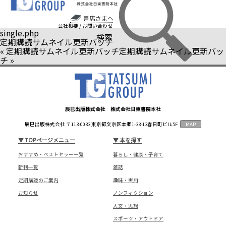
書店さまへ
会社概要
/
お問い合わせ
single.php
検索
定期購読サムネイル更新バッチ
«
定期購読サムネイル更新バッチ
定期購読サムネイル更新バッ
チ
»
辰巳出版株式会社 株式会社日東書院本社
辰巳出版株式会社 〒113-0033 東京都文京区本郷1-33-13春日町ビル5F
MAP
▼
TOPページメニュー
▼
本を探す
おすすめ・ベストセラー一覧
暮らし・健康・子育て
新刊一覧
雑誌
定期購読のご案内
趣味・実用
お知らせ
ノンフィクション
人文・思想
スポーツ・アウトドア