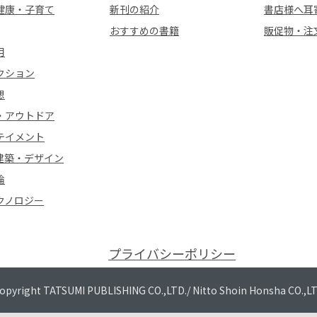
健康・子育て
新刊の紹介
書店様へ耳
おすすめの書籍
販促物・注
用
クション
想
・アウトドア
テイメント
建築・デザイン
論
クノロジー
プライバシーポリシー
opyright TATSUMI PUBLISHING CO.,LTD./
Nitto Shoin Honsha CO.,L