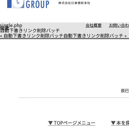
single.php
会社概要
お問い合わ
検索
自動下書きリンク削除バッチ
«
自動下書きリンク削除バッチ
自動下書きリンク削除バッチ
»
辰巳
▼
TOPページメニュー
▼
本を