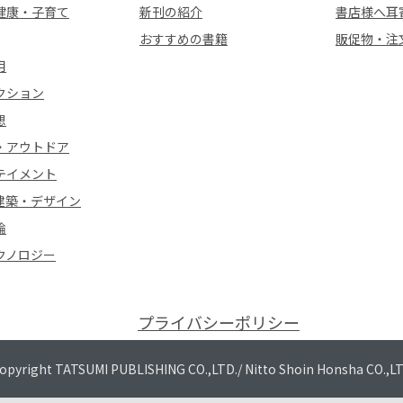
健康・子育て
新刊の紹介
書店様へ耳
おすすめの書籍
販促物・注
用
クション
想
・アウトドア
テイメント
建築・デザイン
論
クノロジー
プライバシーポリシー
opyright TATSUMI PUBLISHING CO.,LTD./
Nitto Shoin Honsha CO.,L