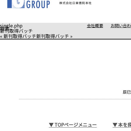
single.php
会社概要
お問い合わ
検索
新刊取得バッチ
«
新刊取得バッチ
新刊取得バッチ
»
辰巳
▼
TOPページメニュー
▼
本を