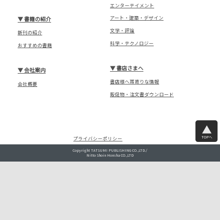
エンターテイメント
アート・建築・デザイン
▼
書籍の紹介
文学・評論
新刊の紹介
科学・テクノロジー
おすすめの書籍
▼
書店さまへ
▼
会社案内
書店様へ耳寄りな情報
会社概要
販促物・注文書ダウンロード
TOPへ
プライバシーポリシー
Copyright TATSUMI PUBLISHING CO.,LTD./
Nitto Shoin Honsha CO.,LTD