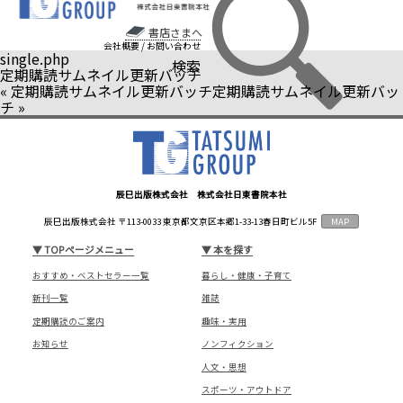
書店さまへ
会社概要
/
お問い合わせ
single.php
検索
定期購読サムネイル更新バッチ
«
定期購読サムネイル更新バッチ
定期購読サムネイル更新バッ
チ
»
辰巳出版株式会社 株式会社日東書院本社
辰巳出版株式会社 〒113-0033 東京都文京区本郷1-33-13春日町ビル5F
MAP
▼
TOPページメニュー
▼
本を探す
おすすめ・ベストセラー一覧
暮らし・健康・子育て
新刊一覧
雑誌
定期購読のご案内
趣味・実用
お知らせ
ノンフィクション
人文・思想
スポーツ・アウトドア