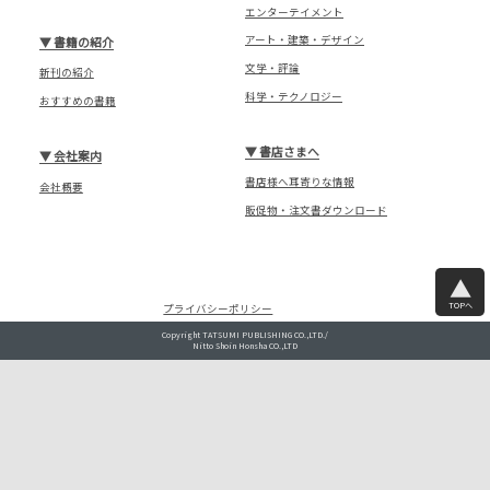
エンターテイメント
アート・建築・デザイン
▼
書籍の紹介
文学・評論
新刊の紹介
科学・テクノロジー
おすすめの書籍
▼
書店さまへ
▼
会社案内
書店様へ耳寄りな情報
会社概要
販促物・注文書ダウンロード
TOPへ
プライバシーポリシー
Copyright TATSUMI PUBLISHING CO.,LTD./
Nitto Shoin Honsha CO.,LTD