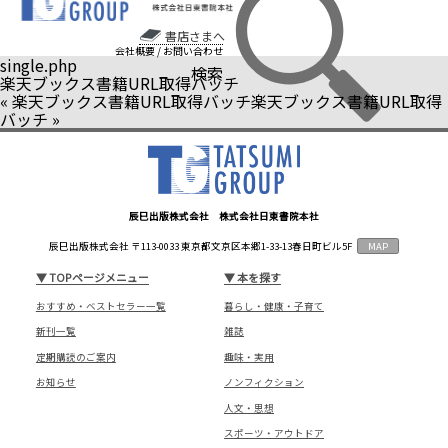
書店さまへ
会社概要
/
お問い合わせ
single.php
検索
楽天ブックス書籍URL取得バッチ
«
楽天ブックス書籍URL取得バッチ
楽天ブックス書籍URL取得
バッチ
»
辰巳出版株式会社 株式会社日東書院本社
辰巳出版株式会社 〒113-0033 東京都文京区本郷1-33-13春日町ビル5F
MAP
▼
TOPページメニュー
▼
本を探す
おすすめ・ベストセラー一覧
暮らし・健康・子育て
新刊一覧
雑誌
定期購読のご案内
趣味・実用
お知らせ
ノンフィクション
人文・思想
スポーツ・アウトドア