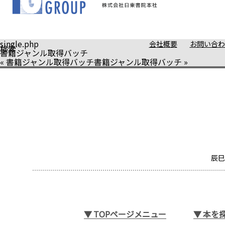
single.php
会社概要
お問い合わ
検索
書籍ジャンル取得バッチ
«
書籍ジャンル取得バッチ
書籍ジャンル取得バッチ
»
辰巳
▼
TOPページメニュー
▼
本を