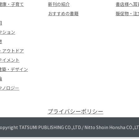
健康・子育て
新刊の紹介
書店様へ耳
おすすめの書籍
販促物・注
用
クション
想
・アウトドア
テイメント
建築・デザイン
論
クノロジー
プライバシーポリシー
opyright TATSUMI PUBLISHING CO.,LTD./
Nitto Shoin Honsha CO.,L