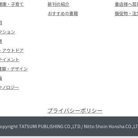
健康・子育て
新刊の紹介
書店様へ耳
おすすめの書籍
販促物・注
用
クション
想
・アウトドア
テイメント
建築・デザイン
論
クノロジー
プライバシーポリシー
opyright TATSUMI PUBLISHING CO.,LTD./
Nitto Shoin Honsha CO.,L