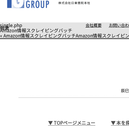
single.php
会社概要
お問い合わ
検索
Amazon情報スクレイピングバッチ
«
Amazon情報スクレイピングバッチ
Amazon情報スクレイピ
辰巳
▼
TOPページメニュー
▼
本を