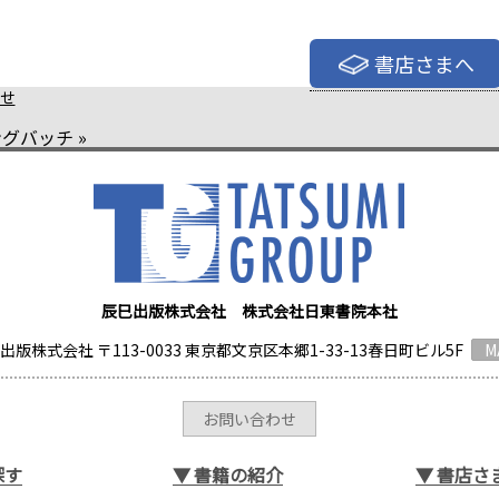
書店さまへ
せ
ングバッチ
»
辰巳出版株式会社 株式会社日東書院本社
出版株式会社 〒113-0033 東京都文京区本郷1-33-13春日町ビル5F
M
お問い合わせ
探す
▼
書籍の紹介
▼
書店さ