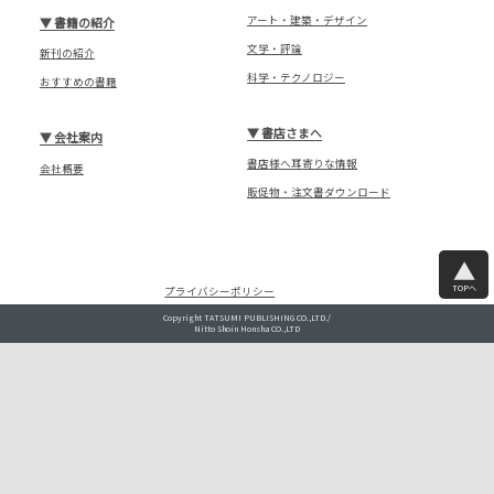
アート・建築・デザイン
▼
書籍の紹介
文学・評論
新刊の紹介
科学・テクノロジー
おすすめの書籍
▼
書店さまへ
▼
会社案内
書店様へ耳寄りな情報
会社概要
販促物・注文書ダウンロード
TOPへ
プライバシーポリシー
Copyright TATSUMI PUBLISHING CO.,LTD./
Nitto Shoin Honsha CO.,LTD