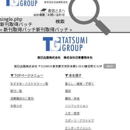
書店さまへ
会社概要
/
お問い合わせ
single.php
検索
新刊取得バッチ
«
新刊取得バッチ
新刊取得バッチ
»
辰巳出版株式会社 株式会社日東書院本社
辰巳出版株式会社 〒113-0033 東京都文京区本郷1-33-13春日町ビル5F
MAP
▼
TOPページメニュー
▼
本を探す
おすすめ・ベストセラー一覧
暮らし・健康・子育て
新刊一覧
雑誌
定期購読のご案内
趣味・実用
お知らせ
ノンフィクション
人文・思想
スポーツ・アウトドア
エンターテイメント