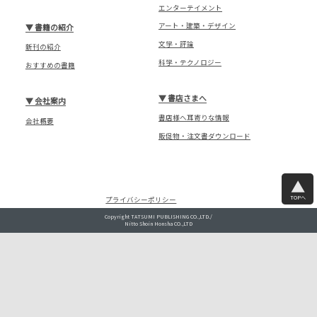
エンターテイメント
アート・建築・デザイン
▼
書籍の紹介
文学・評論
新刊の紹介
科学・テクノロジー
おすすめの書籍
▼
書店さまへ
▼
会社案内
書店様へ耳寄りな情報
会社概要
販促物・注文書ダウンロード
TOPへ
プライバシーポリシー
Copyright TATSUMI PUBLISHING CO.,LTD./
Nitto Shoin Honsha CO.,LTD