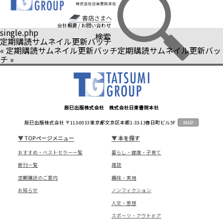
書店さまへ
会社概要
/
お問い合わせ
single.php
検索
定期購読サムネイル更新バッチ
«
定期購読サムネイル更新バッチ
定期購読サムネイル更新バッ
チ
»
辰巳出版株式会社 株式会社日東書院本社
辰巳出版株式会社 〒113-0033 東京都文京区本郷1-33-13春日町ビル5F
MAP
▼
TOPページメニュー
▼
本を探す
おすすめ・ベストセラー一覧
暮らし・健康・子育て
新刊一覧
雑誌
定期購読のご案内
趣味・実用
お知らせ
ノンフィクション
人文・思想
スポーツ・アウトドア