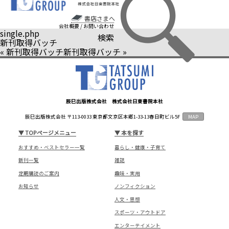
書店さまへ
会社概要
/
お問い合わせ
single.php
検索
新刊取得バッチ
«
新刊取得バッチ
新刊取得バッチ
»
辰巳出版株式会社 株式会社日東書院本社
辰巳出版株式会社 〒113-0033 東京都文京区本郷1-33-13春日町ビル5F
MAP
▼
TOPページメニュー
▼
本を探す
おすすめ・ベストセラー一覧
暮らし・健康・子育て
新刊一覧
雑誌
定期購読のご案内
趣味・実用
お知らせ
ノンフィクション
人文・思想
スポーツ・アウトドア
エンターテイメント