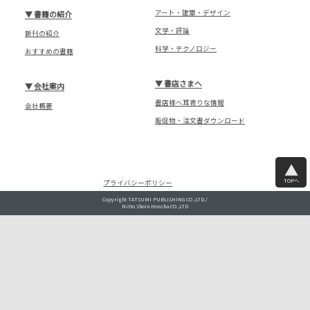
アート・建築・デザイン
▼
書籍の紹介
文学・評論
新刊の紹介
科学・テクノロジー
おすすめの書籍
▼
書店さまへ
▼
会社案内
書店様へ耳寄りな情報
会社概要
販促物・注文書ダウンロード
TOPへ
プライバシーポリシー
Copyright TATSUMI PUBLISHING CO.,LTD./
Nitto Shoin Honsha CO.,LTD