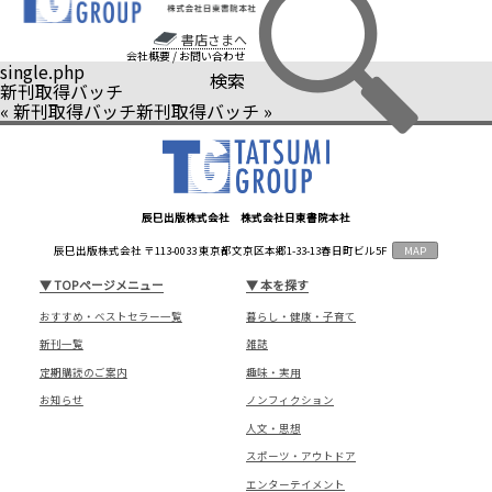
書店さまへ
会社概要
/
お問い合わせ
single.php
検索
新刊取得バッチ
«
新刊取得バッチ
新刊取得バッチ
»
辰巳出版株式会社 株式会社日東書院本社
辰巳出版株式会社 〒113-0033 東京都文京区本郷1-33-13春日町ビル5F
MAP
▼
TOPページメニュー
▼
本を探す
おすすめ・ベストセラー一覧
暮らし・健康・子育て
新刊一覧
雑誌
定期購読のご案内
趣味・実用
お知らせ
ノンフィクション
人文・思想
スポーツ・アウトドア
エンターテイメント