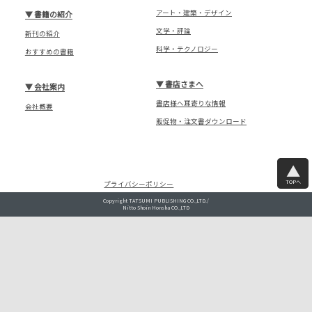
アート・建築・デザイン
▼
書籍の紹介
文学・評論
新刊の紹介
科学・テクノロジー
おすすめの書籍
▼
書店さまへ
▼
会社案内
書店様へ耳寄りな情報
会社概要
販促物・注文書ダウンロード
TOPへ
プライバシーポリシー
Copyright TATSUMI PUBLISHING CO.,LTD./
Nitto Shoin Honsha CO.,LTD