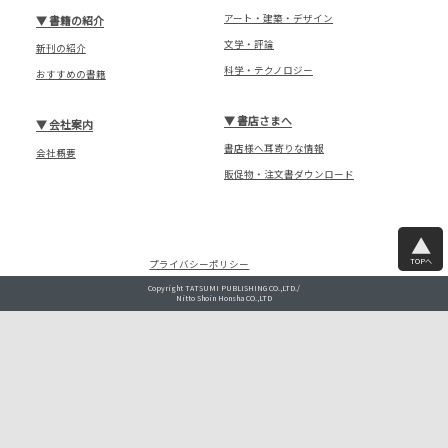
アート・建築・デザイン
▼
書籍の紹介
文学・評論
新刊の紹介
科学・テクノロジー
おすすめの書籍
▼
書店さまへ
▼
会社案内
書店様へ耳寄りな情報
会社概要
販促物・注文書ダウンロード
TOPへ
プライバシーポリシー
Copyright TATSUMI PUBLISHING CO.,LTD./
Nitto Shoin Honsha CO.,LTD