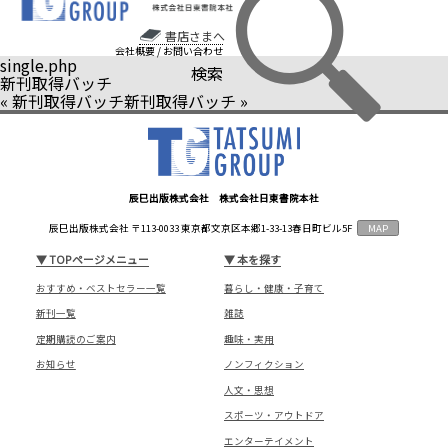
書店さまへ
会社概要
/
お問い合わせ
single.php
検索
新刊取得バッチ
«
新刊取得バッチ
新刊取得バッチ
»
辰巳出版株式会社 株式会社日東書院本社
辰巳出版株式会社 〒113-0033 東京都文京区本郷1-33-13春日町ビル5F
MAP
▼
TOPページメニュー
▼
本を探す
おすすめ・ベストセラー一覧
暮らし・健康・子育て
新刊一覧
雑誌
定期購読のご案内
趣味・実用
お知らせ
ノンフィクション
人文・思想
スポーツ・アウトドア
エンターテイメント