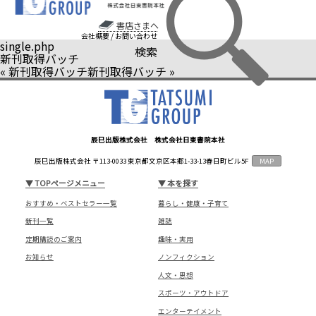
書店さまへ
会社概要
/
お問い合わせ
single.php
検索
新刊取得バッチ
«
新刊取得バッチ
新刊取得バッチ
»
辰巳出版株式会社 株式会社日東書院本社
辰巳出版株式会社 〒113-0033 東京都文京区本郷1-33-13春日町ビル5F
MAP
▼
TOPページメニュー
▼
本を探す
おすすめ・ベストセラー一覧
暮らし・健康・子育て
新刊一覧
雑誌
定期購読のご案内
趣味・実用
お知らせ
ノンフィクション
人文・思想
スポーツ・アウトドア
エンターテイメント