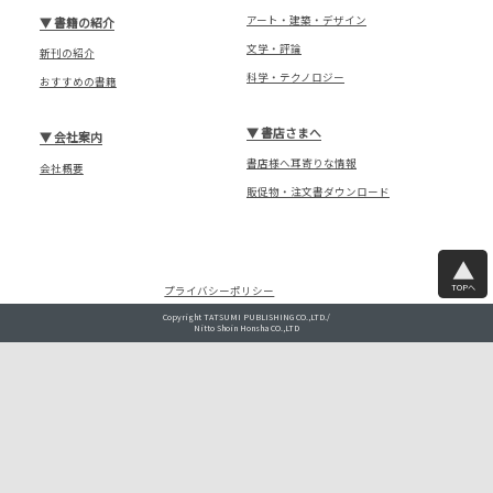
アート・建築・デザイン
▼
書籍の紹介
文学・評論
新刊の紹介
科学・テクノロジー
おすすめの書籍
▼
書店さまへ
▼
会社案内
書店様へ耳寄りな情報
会社概要
販促物・注文書ダウンロード
TOPへ
プライバシーポリシー
Copyright TATSUMI PUBLISHING CO.,LTD./
Nitto Shoin Honsha CO.,LTD