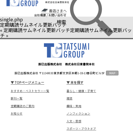
書店さまへ
会社概要
/
お問い合わせ
single.php
検索
定期購読サムネイル更新バッチ
«
定期購読サムネイル更新バッチ
定期購読サムネイル更新バッ
チ
»
辰巳出版株式会社 株式会社日東書院本社
辰巳出版株式会社 〒113-0033 東京都文京区本郷1-33-13春日町ビル5F
MAP
▼
TOPページメニュー
▼
本を探す
おすすめ・ベストセラー一覧
暮らし・健康・子育て
新刊一覧
雑誌
定期購読のご案内
趣味・実用
お知らせ
ノンフィクション
人文・思想
スポーツ・アウトドア