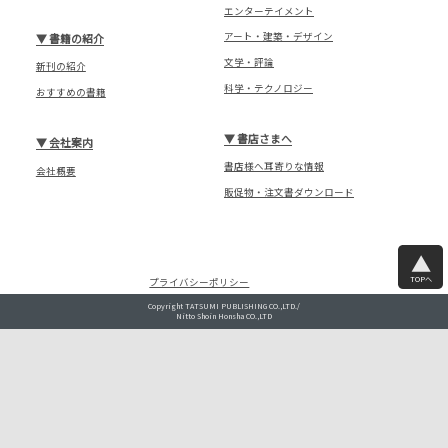
エンターテイメント
アート・建築・デザイン
▼
書籍の紹介
文学・評論
新刊の紹介
科学・テクノロジー
おすすめの書籍
▼
書店さまへ
▼
会社案内
書店様へ耳寄りな情報
会社概要
販促物・注文書ダウンロード
TOPへ
プライバシーポリシー
Copyright TATSUMI PUBLISHING CO.,LTD./
Nitto Shoin Honsha CO.,LTD