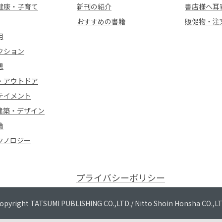
健康・子育て
新刊の紹介
書店様へ耳
おすすめの書籍
販促物・注
用
クション
想
・アウトドア
テイメント
建築・デザイン
論
クノロジー
プライバシーポリシー
opyright TATSUMI PUBLISHING CO.,LTD./
Nitto Shoin Honsha CO.,L