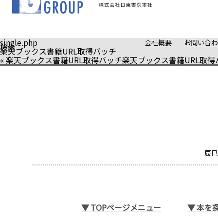
single.php
会社概要
お問い合わ
検索
楽天ブックス書籍URL取得バッチ
«
楽天ブックス書籍URL取得バッチ
楽天ブックス書籍URL取得
辰巳
▼
TOPページメニュー
▼
本を