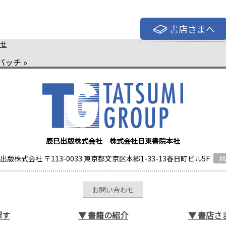
書店さまへ
せ
バッチ
»
辰巳出版株式会社 株式会社日東書院本社
出版株式会社 〒113-0033 東京都文京区本郷1-33-13春日町ビル5F
M
お問い合わせ
探す
▼
書籍の紹介
▼
書店さ