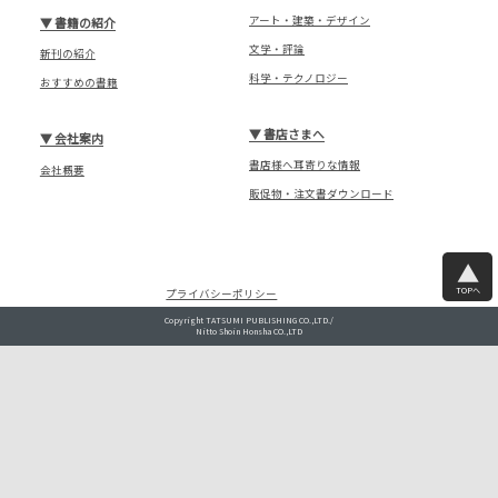
アート・建築・デザイン
▼
書籍の紹介
文学・評論
新刊の紹介
科学・テクノロジー
おすすめの書籍
▼
書店さまへ
▼
会社案内
書店様へ耳寄りな情報
会社概要
販促物・注文書ダウンロード
TOPへ
プライバシーポリシー
Copyright TATSUMI PUBLISHING CO.,LTD./
Nitto Shoin Honsha CO.,LTD