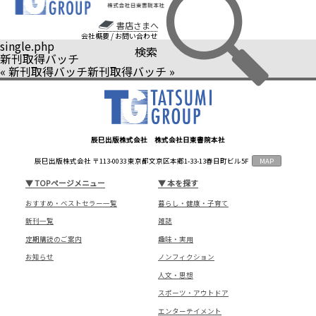
書店さまへ
会社概要
/
お問い合わせ
single.php
検索
新刊取得バッチ
«
新刊取得バッチ
新刊取得バッチ
»
辰巳出版株式会社 株式会社日東書院本社
辰巳出版株式会社 〒113-0033 東京都文京区本郷1-33-13春日町ビル5F
MAP
▼
TOPページメニュー
▼
本を探す
おすすめ・ベストセラー一覧
暮らし・健康・子育て
新刊一覧
雑誌
定期購読のご案内
趣味・実用
お知らせ
ノンフィクション
人文・思想
スポーツ・アウトドア
エンターテイメント