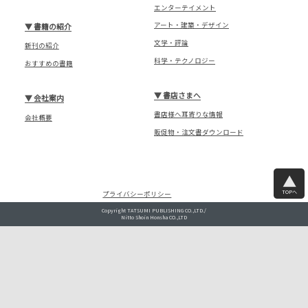
エンターテイメント
アート・建築・デザイン
▼
書籍の紹介
文学・評論
新刊の紹介
科学・テクノロジー
おすすめの書籍
▼
書店さまへ
▼
会社案内
書店様へ耳寄りな情報
会社概要
販促物・注文書ダウンロード
TOPへ
プライバシーポリシー
Copyright TATSUMI PUBLISHING CO.,LTD./
Nitto Shoin Honsha CO.,LTD