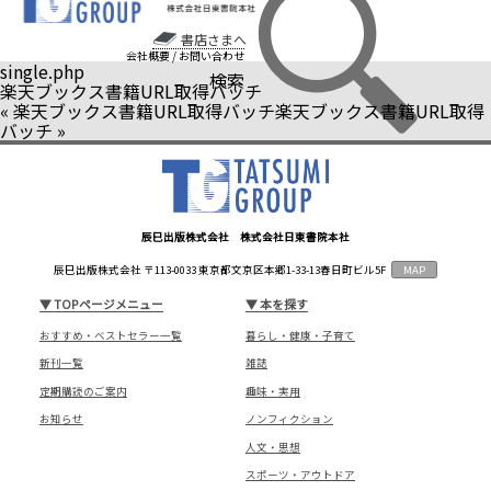
書店さまへ
会社概要
/
お問い合わせ
single.php
検索
楽天ブックス書籍URL取得バッチ
«
楽天ブックス書籍URL取得バッチ
楽天ブックス書籍URL取得
バッチ
»
辰巳出版株式会社 株式会社日東書院本社
辰巳出版株式会社 〒113-0033 東京都文京区本郷1-33-13春日町ビル5F
MAP
▼
TOPページメニュー
▼
本を探す
おすすめ・ベストセラー一覧
暮らし・健康・子育て
新刊一覧
雑誌
定期購読のご案内
趣味・実用
お知らせ
ノンフィクション
人文・思想
スポーツ・アウトドア