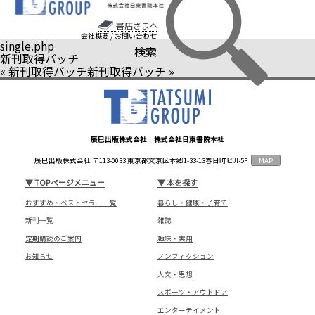
書店さまへ
会社概要
/
お問い合わせ
single.php
検索
新刊取得バッチ
«
新刊取得バッチ
新刊取得バッチ
»
辰巳出版株式会社 株式会社日東書院本社
辰巳出版株式会社 〒113-0033 東京都文京区本郷1-33-13春日町ビル5F
MAP
▼
TOPページメニュー
▼
本を探す
おすすめ・ベストセラー一覧
暮らし・健康・子育て
新刊一覧
雑誌
定期購読のご案内
趣味・実用
お知らせ
ノンフィクション
人文・思想
スポーツ・アウトドア
エンターテイメント