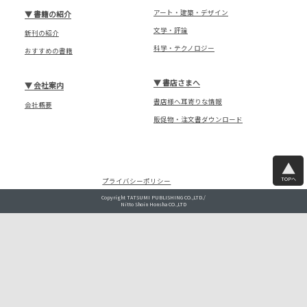
アート・建築・デザイン
▼
書籍の紹介
文学・評論
新刊の紹介
科学・テクノロジー
おすすめの書籍
▼
書店さまへ
▼
会社案内
書店様へ耳寄りな情報
会社概要
販促物・注文書ダウンロード
TOPへ
プライバシーポリシー
Copyright TATSUMI PUBLISHING CO.,LTD./
Nitto Shoin Honsha CO.,LTD