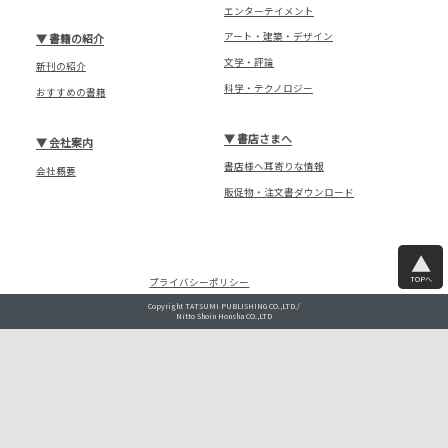
エンターテイメント
アート・建築・デザイン
▼
書籍の紹介
文学・評論
新刊の紹介
科学・テクノロジー
おすすめの書籍
▼
書店さまへ
▼
会社案内
書店様へ耳寄りな情報
会社概要
販促物・注文書ダウンロード
TOPへ
プライバシーポリシー
Copyright TATSUMI PUBLISHING CO.,LTD./
Nitto Shoin Honsha CO.,LTD