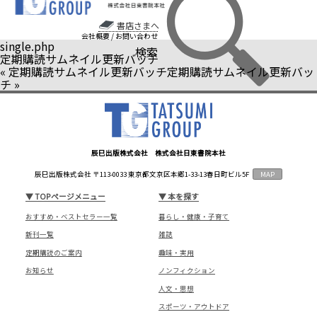
書店さまへ
会社概要
/
お問い合わせ
single.php
検索
定期購読サムネイル更新バッチ
«
定期購読サムネイル更新バッチ
定期購読サムネイル更新バッ
チ
»
辰巳出版株式会社 株式会社日東書院本社
辰巳出版株式会社 〒113-0033 東京都文京区本郷1-33-13春日町ビル5F
MAP
▼
TOPページメニュー
▼
本を探す
おすすめ・ベストセラー一覧
暮らし・健康・子育て
新刊一覧
雑誌
定期購読のご案内
趣味・実用
お知らせ
ノンフィクション
人文・思想
スポーツ・アウトドア