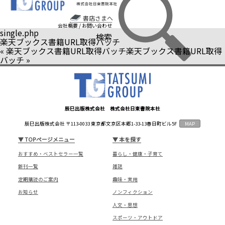
書店さまへ
会社概要
/
お問い合わせ
single.php
検索
楽天ブックス書籍URL取得バッチ
«
楽天ブックス書籍URL取得バッチ
楽天ブックス書籍URL取得
バッチ
»
辰巳出版株式会社 株式会社日東書院本社
辰巳出版株式会社 〒113-0033 東京都文京区本郷1-33-13春日町ビル5F
MAP
▼
TOPページメニュー
▼
本を探す
おすすめ・ベストセラー一覧
暮らし・健康・子育て
新刊一覧
雑誌
定期購読のご案内
趣味・実用
お知らせ
ノンフィクション
人文・思想
スポーツ・アウトドア