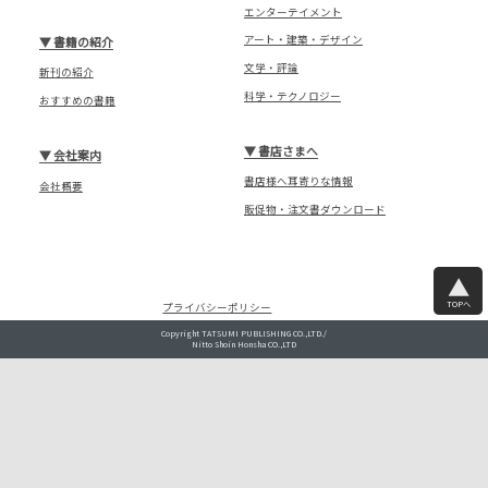
エンターテイメント
アート・建築・デザイン
▼
書籍の紹介
文学・評論
新刊の紹介
科学・テクノロジー
おすすめの書籍
▼
書店さまへ
▼
会社案内
書店様へ耳寄りな情報
会社概要
販促物・注文書ダウンロード
TOPへ
プライバシーポリシー
Copyright TATSUMI PUBLISHING CO.,LTD./
Nitto Shoin Honsha CO.,LTD