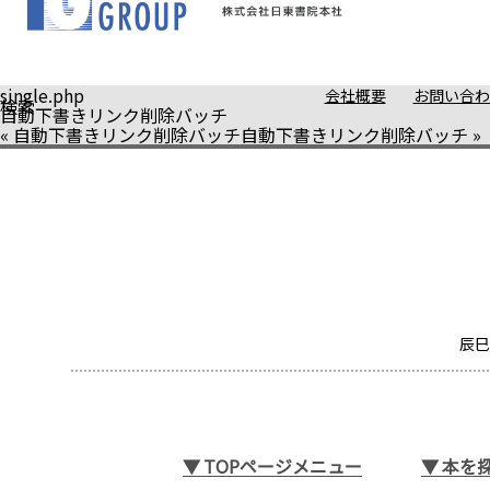
single.php
会社概要
お問い合わ
検索
自動下書きリンク削除バッチ
«
自動下書きリンク削除バッチ
自動下書きリンク削除バッチ
»
辰巳
▼
TOPページメニュー
▼
本を