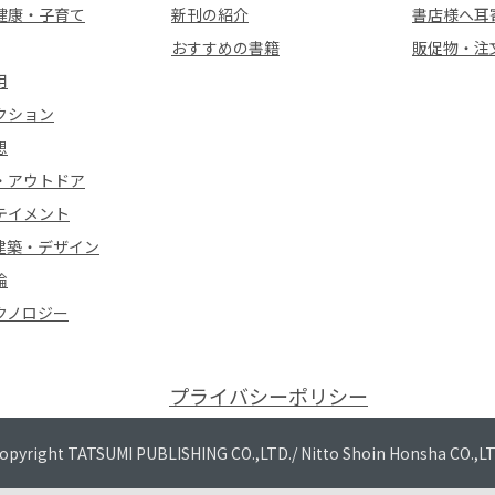
健康・子育て
新刊の紹介
書店様へ耳
おすすめの書籍
販促物・注
用
クション
想
・アウトドア
テイメント
建築・デザイン
論
クノロジー
プライバシーポリシー
opyright TATSUMI PUBLISHING CO.,LTD./
Nitto Shoin Honsha CO.,L