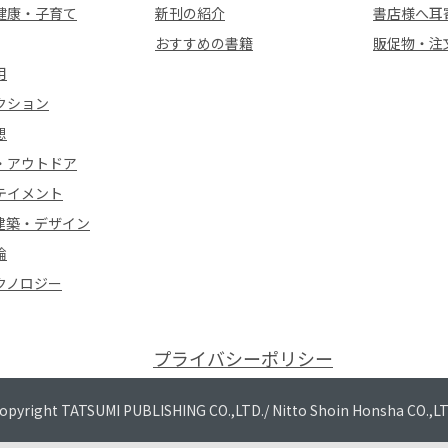
健康・子育て
新刊の紹介
書店様へ耳
おすすめの書籍
販促物・注
用
クション
想
・アウトドア
テイメント
建築・デザイン
論
クノロジー
プライバシーポリシー
opyright TATSUMI PUBLISHING CO.,LTD./
Nitto Shoin Honsha CO.,L