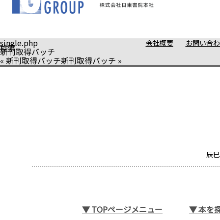
single.php
会社概要
お問い合わ
検索
新刊取得バッチ
«
新刊取得バッチ
新刊取得バッチ
»
辰巳
▼
TOPページメニュー
▼
本を