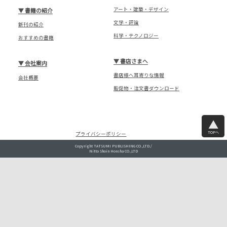
アート・建築・デザイン
▼
書籍の紹介
文学・評論
新刊の紹介
科学・テクノロジー
おすすめの書籍
▼
書店さまへ
▼
会社案内
書店様へ耳寄りな情報
会社概要
販促物・注文書ダウンロード
TOPへ
プライバシーポリシー
Copyright TATSUMI PUBLISHING CO.,LTD./
Nitto Shoin Honsha CO.,LTD