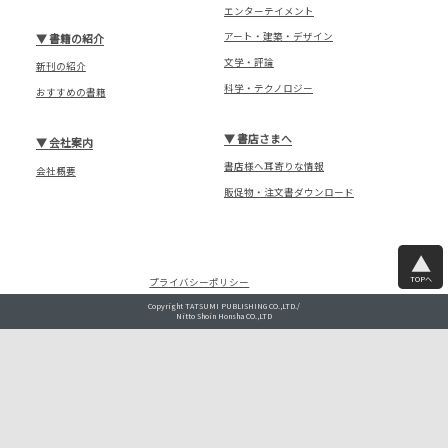
エンターテイメント
アート・建築・デザイン
▼
書籍の紹介
文学・評論
新刊の紹介
科学・テクノロジー
おすすめの書籍
▼
書店さまへ
▼
会社案内
書店様へ耳寄りな情報
会社概要
販促物・注文書ダウンロード
TOPへ
プライバシーポリシー
Copyright TATSUMI PUBLISHING CO.,LTD./
Nitto Shoin Honsha CO.,LTD