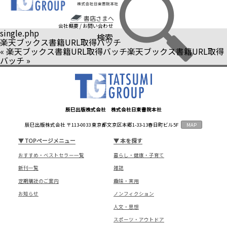
書店さまへ
会社概要
/
お問い合わせ
single.php
検索
楽天ブックス書籍URL取得バッチ
«
楽天ブックス書籍URL取得バッチ
楽天ブックス書籍URL取得
バッチ
»
辰巳出版株式会社 株式会社日東書院本社
辰巳出版株式会社 〒113-0033 東京都文京区本郷1-33-13春日町ビル5F
MAP
▼
TOPページメニュー
▼
本を探す
おすすめ・ベストセラー一覧
暮らし・健康・子育て
新刊一覧
雑誌
定期購読のご案内
趣味・実用
お知らせ
ノンフィクション
人文・思想
スポーツ・アウトドア