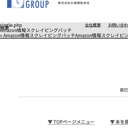
single.php
会社概要
お問い合わ
検索
Amazon情報スクレイピングバッチ
«
Amazon情報スクレイピングバッチ
Amazon情報スクレイピ
辰巳
▼
TOPページメニュー
▼
本を