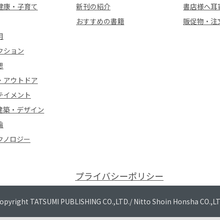
健康・子育て
新刊の紹介
書店様へ耳
おすすめの書籍
販促物・注
用
クション
想
・アウトドア
テイメント
建築・デザイン
論
クノロジー
プライバシーポリシー
opyright TATSUMI PUBLISHING CO.,LTD./
Nitto Shoin Honsha CO.,L