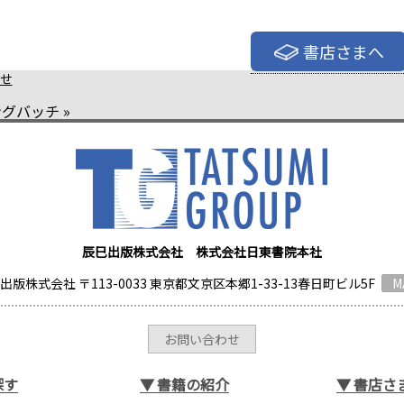
書店さまへ
せ
ングバッチ
»
辰巳出版株式会社 株式会社日東書院本社
出版株式会社 〒113-0033 東京都文京区本郷1-33-13春日町ビル5F
M
お問い合わせ
探す
▼
書籍の紹介
▼
書店さ