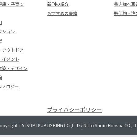
健康・子育て
新刊の紹介
書店様へ耳
おすすめの書籍
販促物・注
用
クション
想
・アウトドア
テイメント
建築・デザイン
論
クノロジー
プライバシーポリシー
opyright TATSUMI PUBLISHING CO.,LTD./
Nitto Shoin Honsha CO.,L