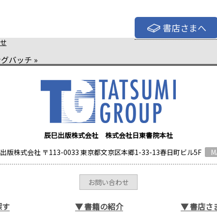
書店さまへ
せ
ングバッチ
»
辰巳出版株式会社 株式会社日東書院本社
出版株式会社 〒113-0033 東京都文京区本郷1-33-13春日町ビル5F
M
お問い合わせ
探す
▼
書籍の紹介
▼
書店さ