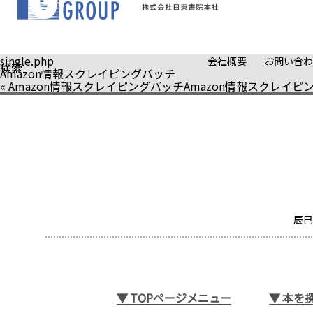
single.php
会社概要
お問い合わ
検索
Amazon情報スクレイピングバッチ
«
Amazon情報スクレイピングバッチ
Amazon情報スクレイピ
辰巳
▼
TOPページメニュー
▼
本を