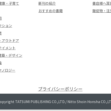
健康・子育て
新刊の紹介
書店様へ耳
おすすめの書籍
販促物・注
用
クション
想
・アウトドア
テイメント
建築・デザイン
論
クノロジー
プライバシーポリシー
opyright TATSUMI PUBLISHING CO.,LTD./
Nitto Shoin Honsha CO.,L