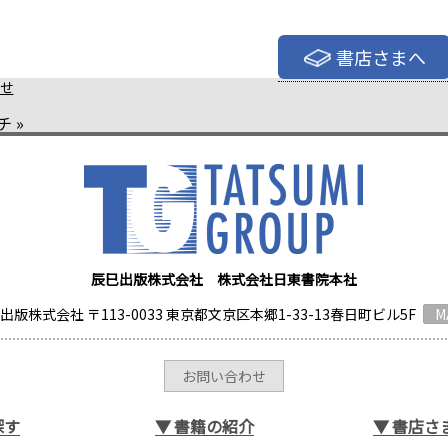
書店さまへ
せ
チ
»
辰巳出版株式会社 株式会社日東書院本社
出版株式会社 〒113-0033 東京都文京区本郷1-33-13春日町ビル5F
M
お問い合わせ
探す
▼
書籍の紹介
▼
書店さ