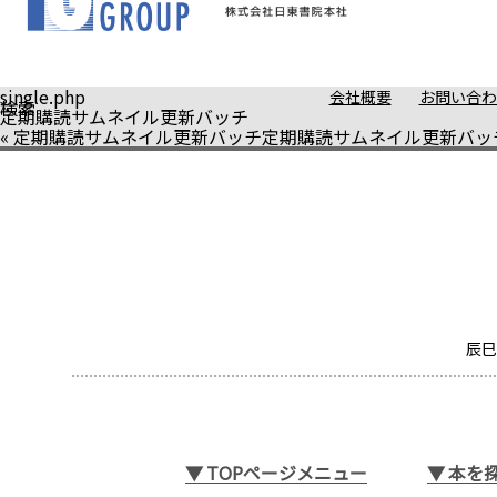
single.php
会社概要
お問い合わ
検索
定期購読サムネイル更新バッチ
«
定期購読サムネイル更新バッチ
定期購読サムネイル更新バッ
辰巳
▼
TOPページメニュー
▼
本を