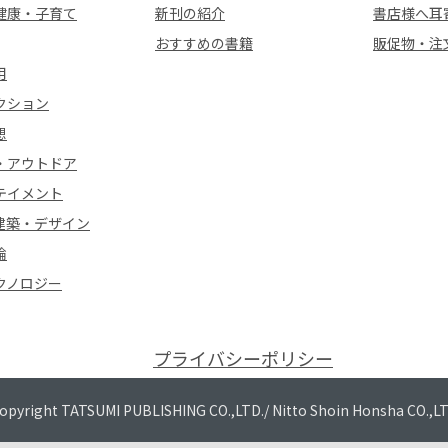
健康・子育て
新刊の紹介
書店様へ耳
おすすめの書籍
販促物・注
用
クション
想
・アウトドア
テイメント
建築・デザイン
論
クノロジー
プライバシーポリシー
opyright TATSUMI PUBLISHING CO.,LTD./
Nitto Shoin Honsha CO.,L