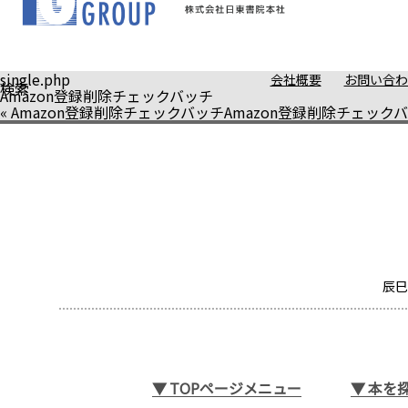
single.php
会社概要
お問い合わ
検索
Amazon登録削除チェックバッチ
«
Amazon登録削除チェックバッチ
Amazon登録削除チェック
辰巳
▼
TOPページメニュー
▼
本を