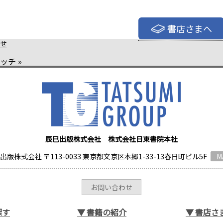
書店さまへ
せ
バッチ
»
辰巳出版株式会社 株式会社日東書院本社
出版株式会社 〒113-0033 東京都文京区本郷1-33-13春日町ビル5F
M
お問い合わせ
探す
▼
書籍の紹介
▼
書店さ