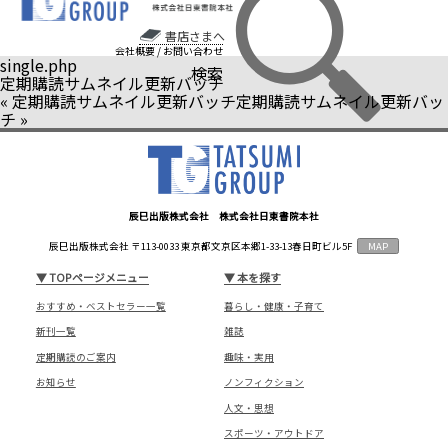
書店さまへ
会社概要
/
お問い合わせ
single.php
検索
定期購読サムネイル更新バッチ
«
定期購読サムネイル更新バッチ
定期購読サムネイル更新バッ
チ
»
辰巳出版株式会社 株式会社日東書院本社
辰巳出版株式会社 〒113-0033 東京都文京区本郷1-33-13春日町ビル5F
MAP
▼
TOPページメニュー
▼
本を探す
おすすめ・ベストセラー一覧
暮らし・健康・子育て
新刊一覧
雑誌
定期購読のご案内
趣味・実用
お知らせ
ノンフィクション
人文・思想
スポーツ・アウトドア