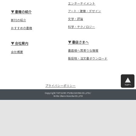
エンターテイメント
アート・建築・デザイン
▼
書籍の紹介
文学・評論
新刊の紹介
科学・テクノロジー
おすすめの書籍
▼
書店さまへ
▼
会社案内
書店様へ耳寄りな情報
会社概要
販促物・注文書ダウンロード
TOPへ
プライバシーポリシー
Copyright TATSUMI PUBLISHING CO.,LTD./
Nitto Shoin Honsha CO.,LTD