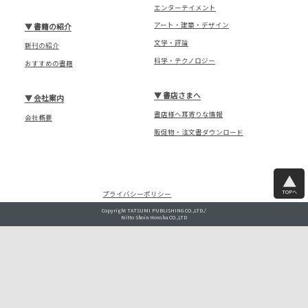
エンターテイメント
アート・建築・デザイン
▼
書籍の紹介
文学・評論
新刊の紹介
科学・テクノロジー
おすすめの書籍
▼
書店さまへ
▼
会社案内
書店様へ耳寄りな情報
会社概要
販促物・注文書ダウンロード
TOPへ
プライバシーポリシー
Copyright TATSUMI PUBLISHING CO.,LTD./
Nitto Shoin Honsha CO.,LTD