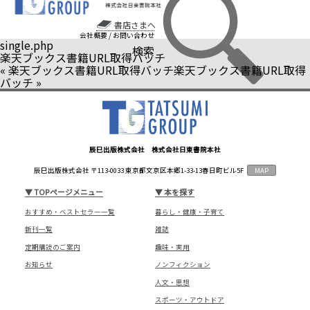
書店さまへ
会社概要
/
お問い合わせ
single.php
検索
楽天ブックス書籍URL取得バッチ
«
楽天ブックス書籍URL取得バッチ
楽天ブックス書籍URL取得
バッチ
»
辰巳出版株式会社 株式会社日東書院本社
辰巳出版株式会社 〒113-0033 東京都文京区本郷1-33-13春日町ビル5F
MAP
▼
TOPページメニュー
▼
本を探す
おすすめ・ベストセラー一覧
暮らし・健康・子育て
新刊一覧
雑誌
定期購読のご案内
趣味・実用
お知らせ
ノンフィクション
人文・思想
スポーツ・アウトドア