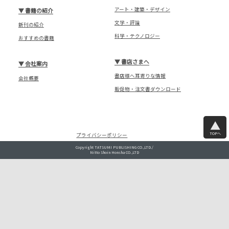
アート・建築・デザイン
▼
書籍の紹介
文学・評論
新刊の紹介
科学・テクノロジー
おすすめの書籍
▼
書店さまへ
▼
会社案内
書店様へ耳寄りな情報
会社概要
販促物・注文書ダウンロード
TOPへ
プライバシーポリシー
Copyright TATSUMI PUBLISHING CO.,LTD./
Nitto Shoin Honsha CO.,LTD