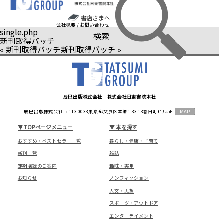
書店さまへ
会社概要
/
お問い合わせ
single.php
検索
新刊取得バッチ
«
新刊取得バッチ
新刊取得バッチ
»
辰巳出版株式会社 株式会社日東書院本社
辰巳出版株式会社 〒113-0033 東京都文京区本郷1-33-13春日町ビル5F
MAP
▼
TOPページメニュー
▼
本を探す
おすすめ・ベストセラー一覧
暮らし・健康・子育て
新刊一覧
雑誌
定期購読のご案内
趣味・実用
お知らせ
ノンフィクション
人文・思想
スポーツ・アウトドア
エンターテイメント