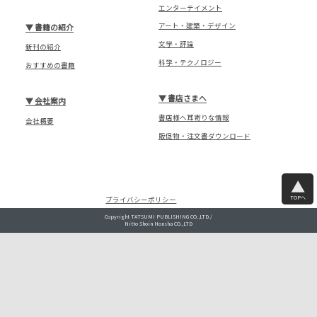
エンターテイメント
アート・建築・デザイン
▼
書籍の紹介
文学・評論
新刊の紹介
科学・テクノロジー
おすすめの書籍
▼
書店さまへ
▼
会社案内
書店様へ耳寄りな情報
会社概要
販促物・注文書ダウンロード
TOPへ
プライバシーポリシー
Copyright TATSUMI PUBLISHING CO.,LTD./
Nitto Shoin Honsha CO.,LTD