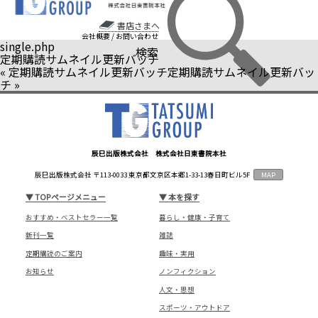
書店さまへ
会社概要
/
お問い合わせ
single.php
検索
定期購読サムネイル更新バッチ
«
定期購読サムネイル更新バッチ
定期購読サムネイル更新バッ
チ
»
辰巳出版株式会社 株式会社日東書院本社
辰巳出版株式会社 〒113-0033 東京都文京区本郷1-33-13春日町ビル5F
MAP
▼
TOPページメニュー
▼
本を探す
おすすめ・ベストセラー一覧
暮らし・健康・子育て
新刊一覧
雑誌
定期購読のご案内
趣味・実用
お知らせ
ノンフィクション
人文・思想
スポーツ・アウトドア