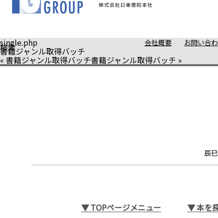
single.php
会社概要
お問い合わ
検索
書籍ジャンル取得バッチ
«
書籍ジャンル取得バッチ
書籍ジャンル取得バッチ
»
辰巳
▼
TOPページメニュー
▼
本を