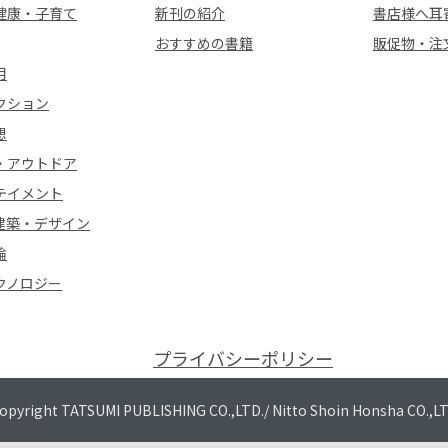
健康・子育て
新刊の紹介
書店様へ耳
おすすめの書籍
販促物・注
用
クション
想
・アウトドア
テイメント
建築・デザイン
論
クノロジー
プライバシーポリシー
opyright TATSUMI PUBLISHING CO.,LTD./
Nitto Shoin Honsha CO.,L