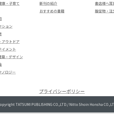
健康・子育て
新刊の紹介
書店様へ耳
おすすめの書籍
販促物・注
用
クション
想
・アウトドア
テイメント
建築・デザイン
論
クノロジー
プライバシーポリシー
opyright TATSUMI PUBLISHING CO.,LTD./
Nitto Shoin Honsha CO.,L