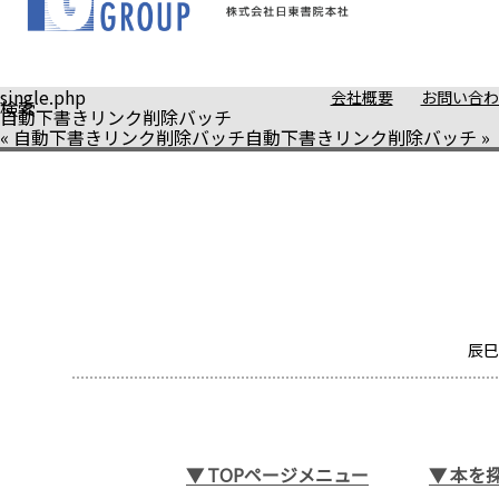
single.php
会社概要
お問い合わ
検索
自動下書きリンク削除バッチ
«
自動下書きリンク削除バッチ
自動下書きリンク削除バッチ
»
辰巳
▼
TOPページメニュー
▼
本を