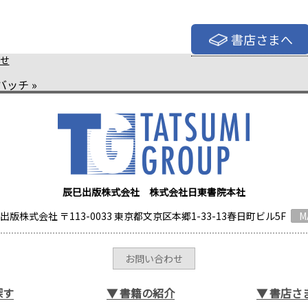
書店さまへ
せ
バッチ
»
辰巳出版株式会社 株式会社日東書院本社
出版株式会社 〒113-0033 東京都文京区本郷1-33-13春日町ビル5F
M
お問い合わせ
探す
▼
書籍の紹介
▼
書店さ