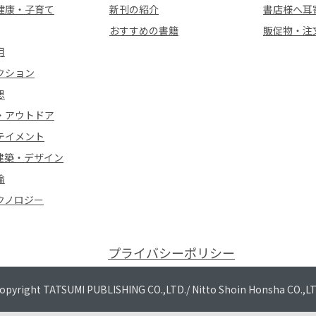
健康・子育て
新刊の紹介
書店様へ耳
おすすめの書籍
販促物・注
用
クション
想
・アウトドア
テイメント
建築・デザイン
論
クノロジー
プライバシーポリシー
opyright TATSUMI PUBLISHING CO.,LTD./
Nitto Shoin Honsha CO.,L