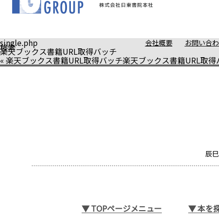
single.php
会社概要
お問い合わ
検索
楽天ブックス書籍URL取得バッチ
«
楽天ブックス書籍URL取得バッチ
楽天ブックス書籍URL取得
辰巳
▼
TOPページメニュー
▼
本を