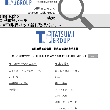
書店さまへ
会社概要
/
お問い合わせ
single.php
検索
新刊取得バッチ
«
新刊取得バッチ
新刊取得バッチ
»
辰巳出版株式会社 株式会社日東書院本社
辰巳出版株式会社 〒113-0033 東京都文京区本郷1-33-13春日町ビル5F
MAP
▼
TOPページメニュー
▼
本を探す
おすすめ・ベストセラー一覧
暮らし・健康・子育て
新刊一覧
雑誌
定期購読のご案内
趣味・実用
お知らせ
ノンフィクション
人文・思想
スポーツ・アウトドア
エンターテイメント