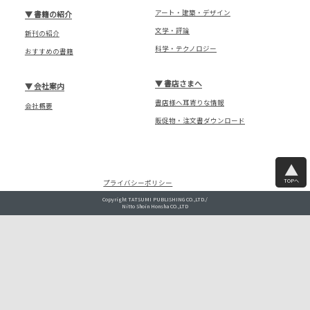
アート・建築・デザイン
▼
書籍の紹介
文学・評論
新刊の紹介
科学・テクノロジー
おすすめの書籍
▼
書店さまへ
▼
会社案内
書店様へ耳寄りな情報
会社概要
販促物・注文書ダウンロード
TOPへ
プライバシーポリシー
Copyright TATSUMI PUBLISHING CO.,LTD./
Nitto Shoin Honsha CO.,LTD