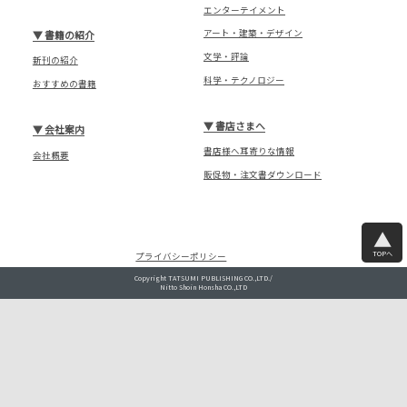
エンターテイメント
アート・建築・デザイン
▼
書籍の紹介
文学・評論
新刊の紹介
科学・テクノロジー
おすすめの書籍
▼
書店さまへ
▼
会社案内
書店様へ耳寄りな情報
会社概要
販促物・注文書ダウンロード
TOPへ
プライバシーポリシー
Copyright TATSUMI PUBLISHING CO.,LTD./
Nitto Shoin Honsha CO.,LTD