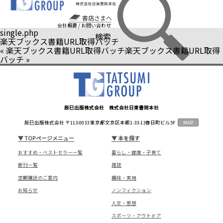
書店さまへ
会社概要
/
お問い合わせ
single.php
検索
楽天ブックス書籍URL取得バッチ
«
楽天ブックス書籍URL取得バッチ
楽天ブックス書籍URL取得
バッチ
»
辰巳出版株式会社 株式会社日東書院本社
辰巳出版株式会社 〒113-0033 東京都文京区本郷1-33-13春日町ビル5F
MAP
▼
TOPページメニュー
▼
本を探す
おすすめ・ベストセラー一覧
暮らし・健康・子育て
新刊一覧
雑誌
定期購読のご案内
趣味・実用
お知らせ
ノンフィクション
人文・思想
スポーツ・アウトドア