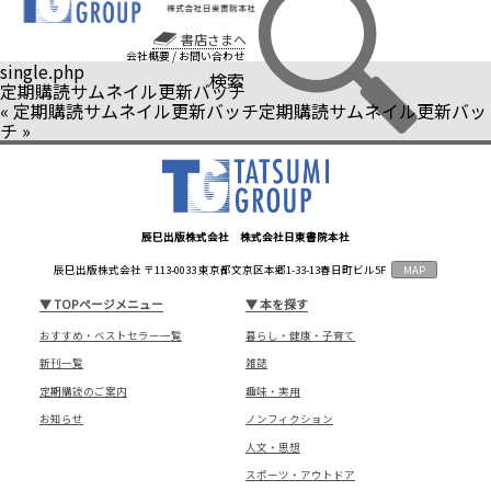
書店さまへ
会社概要
/
お問い合わせ
single.php
検索
定期購読サムネイル更新バッチ
«
定期購読サムネイル更新バッチ
定期購読サムネイル更新バッ
チ
»
辰巳出版株式会社 株式会社日東書院本社
辰巳出版株式会社 〒113-0033 東京都文京区本郷1-33-13春日町ビル5F
MAP
▼
TOPページメニュー
▼
本を探す
おすすめ・ベストセラー一覧
暮らし・健康・子育て
新刊一覧
雑誌
定期購読のご案内
趣味・実用
お知らせ
ノンフィクション
人文・思想
スポーツ・アウトドア