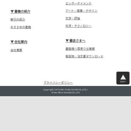
エンターテイメント
アート・建築・デザイン
▼
書籍の紹介
文学・評論
新刊の紹介
科学・テクノロジー
おすすめの書籍
▼
書店さまへ
▼
会社案内
書店様へ耳寄りな情報
会社概要
販促物・注文書ダウンロード
TOPへ
プライバシーポリシー
Copyright TATSUMI PUBLISHING CO.,LTD./
Nitto Shoin Honsha CO.,LTD