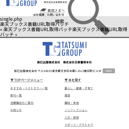
書店さまへ
会社概要
/
お問い合わせ
single.php
検索
楽天ブックス書籍URL取得バッチ
«
楽天ブックス書籍URL取得バッチ
楽天ブックス書籍URL取得
バッチ
»
辰巳出版株式会社 株式会社日東書院本社
辰巳出版株式会社 〒113-0033 東京都文京区本郷1-33-13春日町ビル5F
MAP
▼
TOPページメニュー
▼
本を探す
おすすめ・ベストセラー一覧
暮らし・健康・子育て
新刊一覧
雑誌
定期購読のご案内
趣味・実用
お知らせ
ノンフィクション
人文・思想
スポーツ・アウトドア