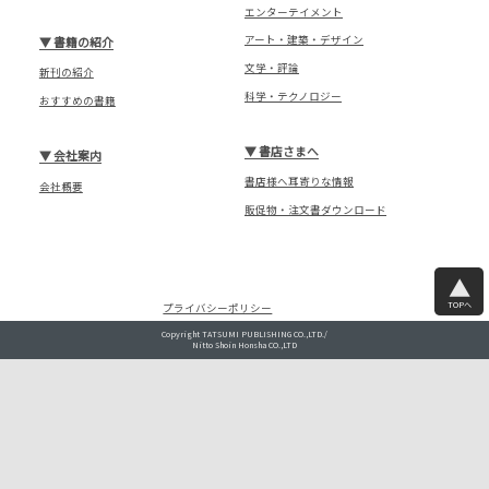
エンターテイメント
アート・建築・デザイン
▼
書籍の紹介
文学・評論
新刊の紹介
科学・テクノロジー
おすすめの書籍
▼
書店さまへ
▼
会社案内
書店様へ耳寄りな情報
会社概要
販促物・注文書ダウンロード
TOPへ
プライバシーポリシー
Copyright TATSUMI PUBLISHING CO.,LTD./
Nitto Shoin Honsha CO.,LTD