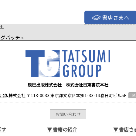
書店さまへ
せ
ングバッチ
»
辰巳出版株式会社 株式会社日東書院本社
出版株式会社 〒113-0033 東京都文京区本郷1-33-13春日町ビル5F
M
お問い合わせ
探す
▼
書籍の紹介
▼
書店さ