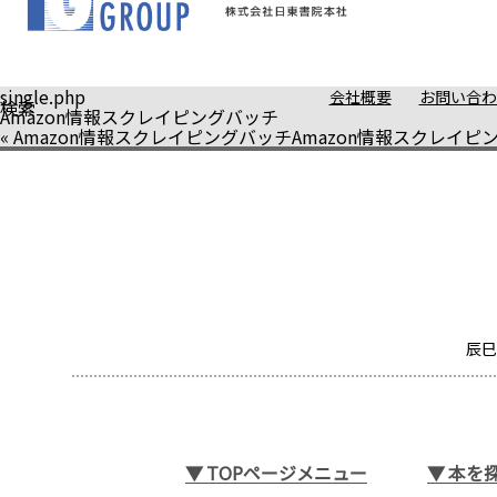
single.php
会社概要
お問い合わ
検索
Amazon情報スクレイピングバッチ
«
Amazon情報スクレイピングバッチ
Amazon情報スクレイピ
辰巳
▼
TOPページメニュー
▼
本を