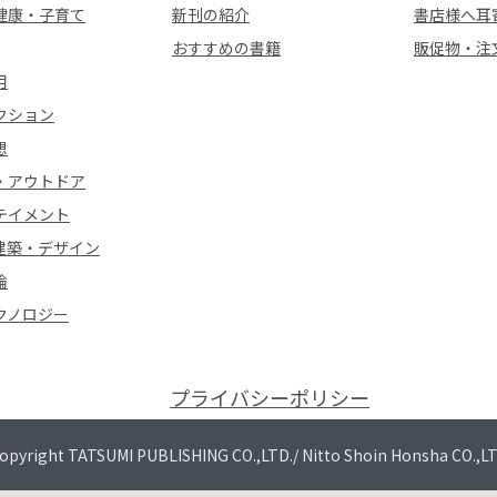
健康・子育て
新刊の紹介
書店様へ耳
おすすめの書籍
販促物・注
用
クション
想
・アウトドア
テイメント
建築・デザイン
論
クノロジー
プライバシーポリシー
opyright TATSUMI PUBLISHING CO.,LTD./
Nitto Shoin Honsha CO.,L