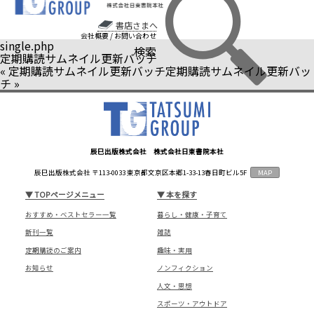
書店さまへ
会社概要
/
お問い合わせ
single.php
検索
定期購読サムネイル更新バッチ
«
定期購読サムネイル更新バッチ
定期購読サムネイル更新バッ
チ
»
辰巳出版株式会社 株式会社日東書院本社
辰巳出版株式会社 〒113-0033 東京都文京区本郷1-33-13春日町ビル5F
MAP
▼
TOPページメニュー
▼
本を探す
おすすめ・ベストセラー一覧
暮らし・健康・子育て
新刊一覧
雑誌
定期購読のご案内
趣味・実用
お知らせ
ノンフィクション
人文・思想
スポーツ・アウトドア