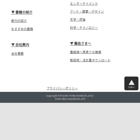
エンターテイメント
アート・建築・デザイン
▼
書籍の紹介
文学・評論
新刊の紹介
科学・テクノロジー
おすすめの書籍
▼
書店さまへ
▼
会社案内
書店様へ耳寄りな情報
会社概要
販促物・注文書ダウンロード
TOPへ
プライバシーポリシー
Copyright TATSUMI PUBLISHING CO.,LTD./
Nitto Shoin Honsha CO.,LTD