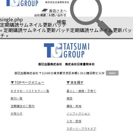
書店さまへ
会社概要
/
お問い合わせ
single.php
検索
定期購読サムネイル更新バッチ
«
定期購読サムネイル更新バッチ
定期購読サムネイル更新バッ
チ
»
辰巳出版株式会社 株式会社日東書院本社
辰巳出版株式会社 〒113-0033 東京都文京区本郷1-33-13春日町ビル5F
MAP
▼
TOPページメニュー
▼
本を探す
おすすめ・ベストセラー一覧
暮らし・健康・子育て
新刊一覧
雑誌
定期購読のご案内
趣味・実用
お知らせ
ノンフィクション
人文・思想
スポーツ・アウトドア