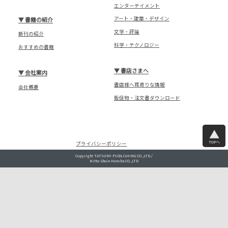
エンターテイメント
アート・建築・デザイン
▼
書籍の紹介
文学・評論
新刊の紹介
科学・テクノロジー
おすすめの書籍
▼
書店さまへ
▼
会社案内
書店様へ耳寄りな情報
会社概要
販促物・注文書ダウンロード
TOPへ
プライバシーポリシー
Copyright TATSUMI PUBLISHING CO.,LTD./
Nitto Shoin Honsha CO.,LTD