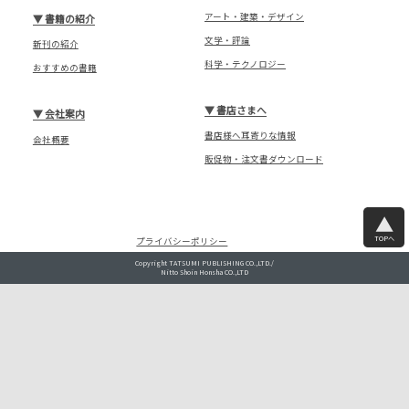
アート・建築・デザイン
▼
書籍の紹介
文学・評論
新刊の紹介
科学・テクノロジー
おすすめの書籍
▼
書店さまへ
▼
会社案内
書店様へ耳寄りな情報
会社概要
販促物・注文書ダウンロード
TOPへ
プライバシーポリシー
Copyright TATSUMI PUBLISHING CO.,LTD./
Nitto Shoin Honsha CO.,LTD