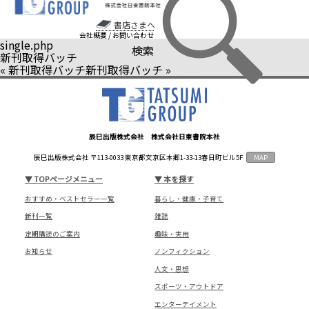
書店さまへ
会社概要
/
お問い合わせ
single.php
検索
新刊取得バッチ
«
新刊取得バッチ
新刊取得バッチ
»
辰巳出版株式会社 株式会社日東書院本社
辰巳出版株式会社 〒113-0033 東京都文京区本郷1-33-13春日町ビル5F
MAP
▼
TOPページメニュー
▼
本を探す
おすすめ・ベストセラー一覧
暮らし・健康・子育て
新刊一覧
雑誌
定期購読のご案内
趣味・実用
お知らせ
ノンフィクション
人文・思想
スポーツ・アウトドア
エンターテイメント