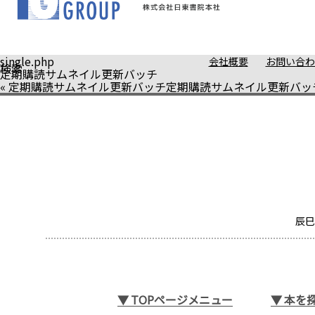
single.php
会社概要
お問い合わ
検索
定期購読サムネイル更新バッチ
«
定期購読サムネイル更新バッチ
定期購読サムネイル更新バッ
辰巳
▼
TOPページメニュー
▼
本を