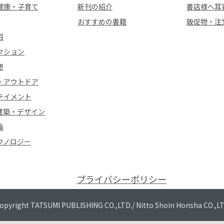
健康・子育て
新刊の紹介
書店様へ耳
おすすめの書籍
販促物・注
用
クション
想
・アウトドア
テイメント
建築・デザイン
論
クノロジー
プライバシーポリシー
opyright TATSUMI PUBLISHING CO.,LTD./
Nitto Shoin Honsha CO.,L