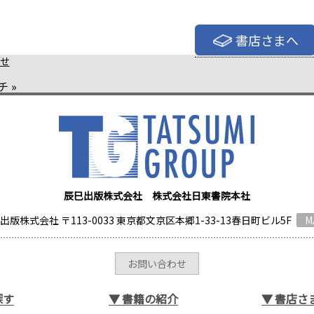
書店さまへ
せ
チ
»
辰巳出版株式会社 株式会社日東書院本社
出版株式会社 〒113-0033 東京都文京区本郷1-33-13春日町ビル5F
M
お問い合わせ
探す
▼
書籍の紹介
▼
書店さ