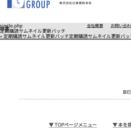
single.php
会社概要
お問い合わ
検索
定期購読サムネイル更新バッチ
«
定期購読サムネイル更新バッチ
定期購読サムネイル更新バッ
辰巳
▼
TOPページメニュー
▼
本を