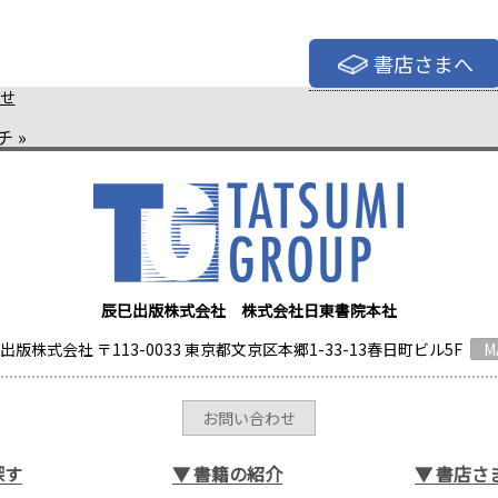
書店さまへ
せ
チ
»
辰巳出版株式会社 株式会社日東書院本社
出版株式会社 〒113-0033 東京都文京区本郷1-33-13春日町ビル5F
M
お問い合わせ
探す
▼
書籍の紹介
▼
書店さ