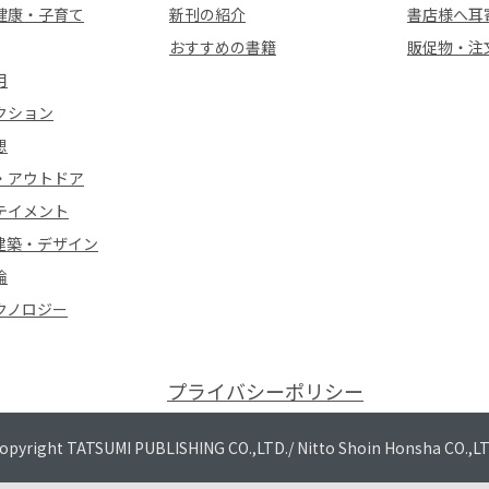
健康・子育て
新刊の紹介
書店様へ耳
おすすめの書籍
販促物・注
用
クション
想
・アウトドア
テイメント
建築・デザイン
論
クノロジー
プライバシーポリシー
opyright TATSUMI PUBLISHING CO.,LTD./
Nitto Shoin Honsha CO.,L