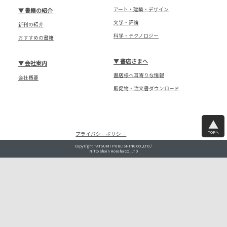
アート・建築・デザイン
▼
書籍の紹介
文学・評論
新刊の紹介
科学・テクノロジー
おすすめの書籍
▼
書店さまへ
▼
会社案内
書店様へ耳寄りな情報
会社概要
販促物・注文書ダウンロード
TOPへ
プライバシーポリシー
Copyright TATSUMI PUBLISHING CO.,LTD./
Nitto Shoin Honsha CO.,LTD