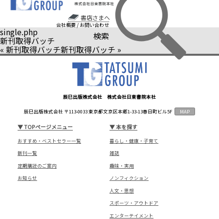
書店さまへ
会社概要
/
お問い合わせ
single.php
検索
新刊取得バッチ
«
新刊取得バッチ
新刊取得バッチ
»
辰巳出版株式会社 株式会社日東書院本社
辰巳出版株式会社 〒113-0033 東京都文京区本郷1-33-13春日町ビル5F
MAP
▼
TOPページメニュー
▼
本を探す
おすすめ・ベストセラー一覧
暮らし・健康・子育て
新刊一覧
雑誌
定期購読のご案内
趣味・実用
お知らせ
ノンフィクション
人文・思想
スポーツ・アウトドア
エンターテイメント