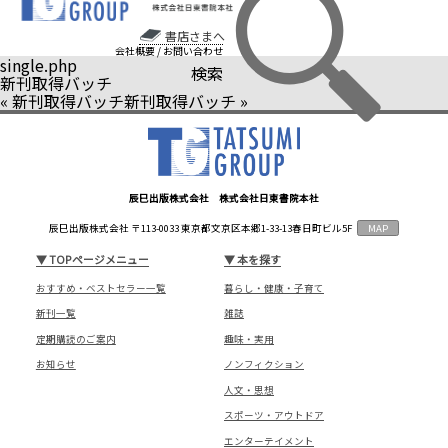
書店さまへ
会社概要
/
お問い合わせ
single.php
検索
新刊取得バッチ
«
新刊取得バッチ
新刊取得バッチ
»
辰巳出版株式会社 株式会社日東書院本社
辰巳出版株式会社 〒113-0033 東京都文京区本郷1-33-13春日町ビル5F
MAP
▼
TOPページメニュー
▼
本を探す
おすすめ・ベストセラー一覧
暮らし・健康・子育て
新刊一覧
雑誌
定期購読のご案内
趣味・実用
お知らせ
ノンフィクション
人文・思想
スポーツ・アウトドア
エンターテイメント