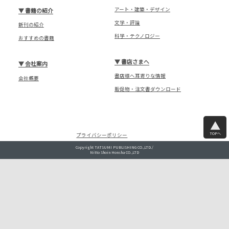
アート・建築・デザイン
▼
書籍の紹介
文学・評論
新刊の紹介
科学・テクノロジー
おすすめの書籍
▼
書店さまへ
▼
会社案内
書店様へ耳寄りな情報
会社概要
販促物・注文書ダウンロード
TOPへ
プライバシーポリシー
Copyright TATSUMI PUBLISHING CO.,LTD./
Nitto Shoin Honsha CO.,LTD