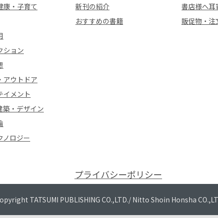
健康・子育て
新刊の紹介
書店様へ耳
おすすめの書籍
販促物・注
用
クション
想
・アウトドア
テイメント
建築・デザイン
論
クノロジー
プライバシーポリシー
opyright TATSUMI PUBLISHING CO.,LTD./
Nitto Shoin Honsha CO.,L