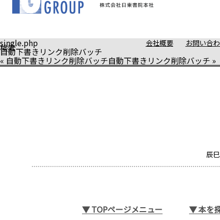
single.php
会社概要
お問い合わ
検索
自動下書きリンク削除バッチ
«
自動下書きリンク削除バッチ
自動下書きリンク削除バッチ
»
辰巳
▼
TOPページメニュー
▼
本を